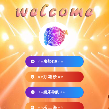
⭐⭐
魔都419
⭐⭐
⭐⭐
万 花 楼
⭐⭐
⭐⭐
娱乐导航
⭐⭐
⭐⭐
乐 上 海
⭐⭐