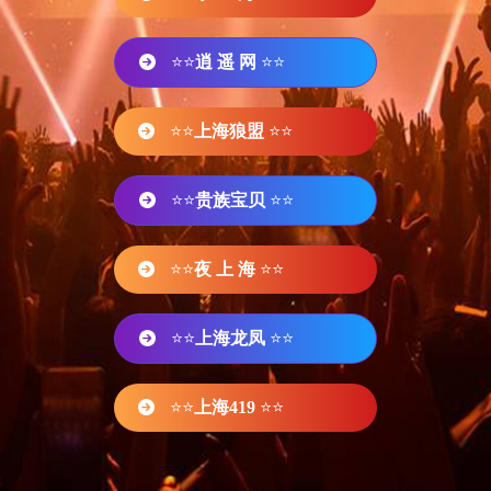
⭐⭐
逍 遥 网
⭐⭐
⭐⭐
上海狼盟
⭐⭐
⭐⭐
贵族宝贝
⭐⭐
⭐⭐
夜 上 海
⭐⭐
⭐⭐
上海龙凤
⭐⭐
⭐⭐
上海419
⭐⭐