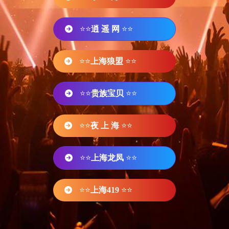
⭐⭐
逍 遥 网
⭐⭐
⭐⭐
上海狼盟
⭐⭐
⭐⭐
贵族宝贝
⭐⭐
⭐⭐
夜 上 海
⭐⭐
⭐⭐
上海龙凤
⭐⭐
⭐⭐
上海419
⭐⭐