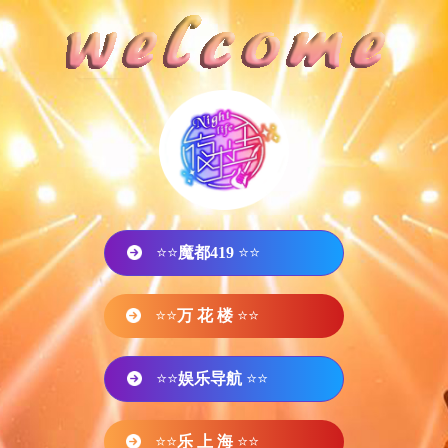
⭐⭐
魔都419
⭐⭐
⭐⭐
万 花 楼
⭐⭐
⭐⭐
娱乐导航
⭐⭐
⭐⭐
乐 上 海
⭐⭐