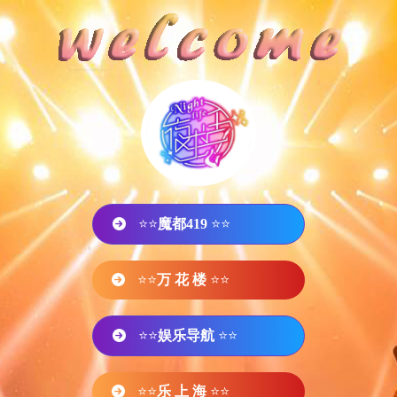
⭐⭐
魔都419
⭐⭐
⭐⭐
万 花 楼
⭐⭐
⭐⭐
娱乐导航
⭐⭐
⭐⭐
乐 上 海
⭐⭐