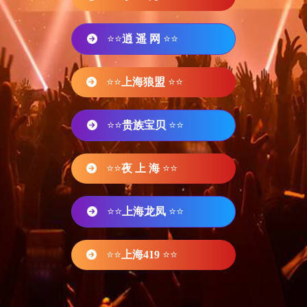
⭐⭐
逍 遥 网
⭐⭐
⭐⭐
上海狼盟
⭐⭐
⭐⭐
贵族宝贝
⭐⭐
⭐⭐
夜 上 海
⭐⭐
⭐⭐
上海龙凤
⭐⭐
⭐⭐
上海419
⭐⭐