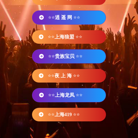
⭐⭐
逍 遥 网
⭐⭐
⭐⭐
上海狼盟
⭐⭐
⭐⭐
贵族宝贝
⭐⭐
⭐⭐
夜 上 海
⭐⭐
⭐⭐
上海龙凤
⭐⭐
⭐⭐
上海419
⭐⭐