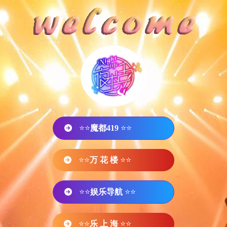
⭐⭐
魔都419
⭐⭐
⭐⭐
万 花 楼
⭐⭐
⭐⭐
娱乐导航
⭐⭐
⭐⭐
乐 上 海
⭐⭐