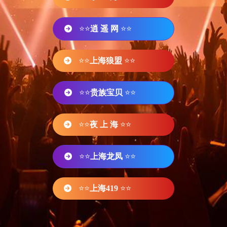
⭐⭐
逍 遥 网
⭐⭐
⭐⭐
上海狼盟
⭐⭐
⭐⭐
贵族宝贝
⭐⭐
⭐⭐
夜 上 海
⭐⭐
⭐⭐
上海龙凤
⭐⭐
⭐⭐
上海419
⭐⭐