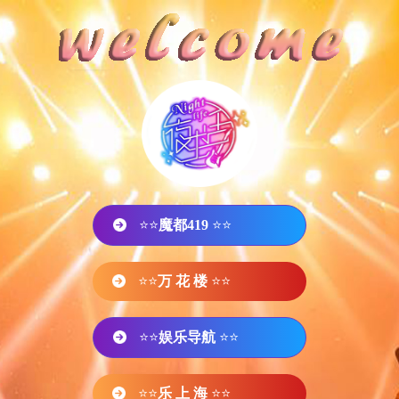
⭐⭐
魔都419
⭐⭐
⭐⭐
万 花 楼
⭐⭐
⭐⭐
娱乐导航
⭐⭐
⭐⭐
乐 上 海
⭐⭐