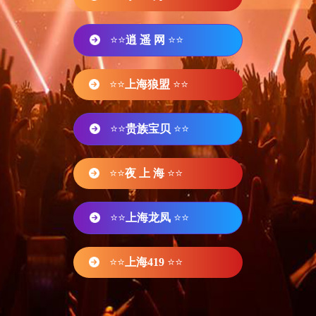
⭐⭐
逍 遥 网
⭐⭐
⭐⭐
上海狼盟
⭐⭐
⭐⭐
贵族宝贝
⭐⭐
⭐⭐
夜 上 海
⭐⭐
⭐⭐
上海龙凤
⭐⭐
⭐⭐
上海419
⭐⭐