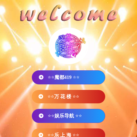
⭐⭐
魔都419
⭐⭐
⭐⭐
万 花 楼
⭐⭐
⭐⭐
娱乐导航
⭐⭐
⭐⭐
乐 上 海
⭐⭐