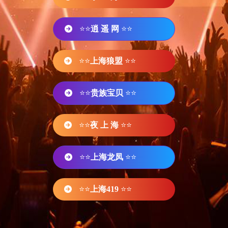
⭐⭐
逍 遥 网
⭐⭐
⭐⭐
上海狼盟
⭐⭐
⭐⭐
贵族宝贝
⭐⭐
⭐⭐
夜 上 海
⭐⭐
⭐⭐
上海龙凤
⭐⭐
⭐⭐
上海419
⭐⭐