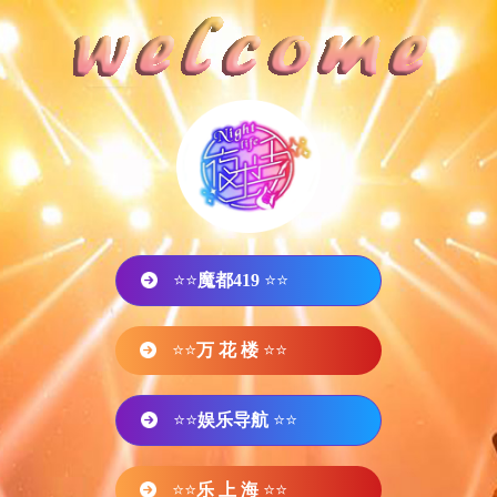
⭐⭐
魔都419
⭐⭐
⭐⭐
万 花 楼
⭐⭐
⭐⭐
娱乐导航
⭐⭐
⭐⭐
乐 上 海
⭐⭐