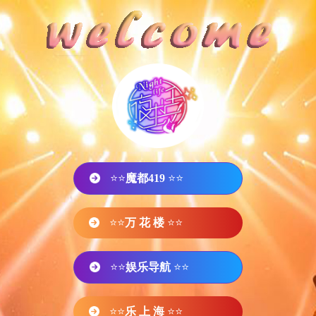
⭐⭐
魔都419
⭐⭐
⭐⭐
万 花 楼
⭐⭐
⭐⭐
娱乐导航
⭐⭐
⭐⭐
乐 上 海
⭐⭐