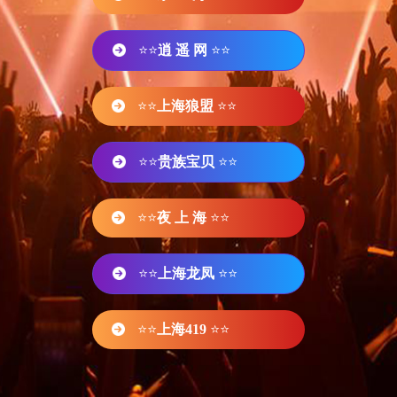
⭐⭐
逍 遥 网
⭐⭐
⭐⭐
上海狼盟
⭐⭐
⭐⭐
贵族宝贝
⭐⭐
⭐⭐
夜 上 海
⭐⭐
⭐⭐
上海龙凤
⭐⭐
⭐⭐
上海419
⭐⭐