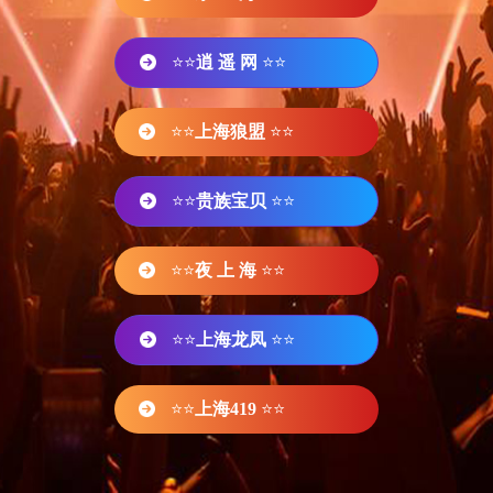
⭐⭐
逍 遥 网
⭐⭐
⭐⭐
上海狼盟
⭐⭐
⭐⭐
贵族宝贝
⭐⭐
⭐⭐
夜 上 海
⭐⭐
⭐⭐
上海龙凤
⭐⭐
⭐⭐
上海419
⭐⭐