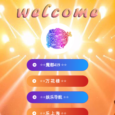
⭐⭐
魔都419
⭐⭐
⭐⭐
万 花 楼
⭐⭐
⭐⭐
娱乐导航
⭐⭐
⭐⭐
乐 上 海
⭐⭐