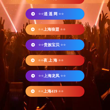
⭐⭐
逍 遥 网
⭐⭐
⭐⭐
上海狼盟
⭐⭐
⭐⭐
贵族宝贝
⭐⭐
⭐⭐
夜 上 海
⭐⭐
⭐⭐
上海龙凤
⭐⭐
⭐⭐
上海419
⭐⭐