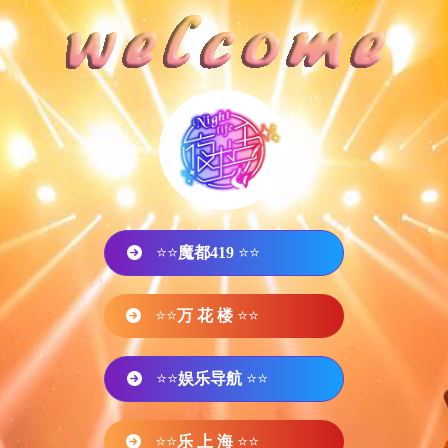
⭐⭐
魔都419
⭐⭐
⭐⭐
万 花 楼
⭐⭐
⭐⭐
娱乐导航
⭐⭐
⭐⭐
乐 上 海
⭐⭐