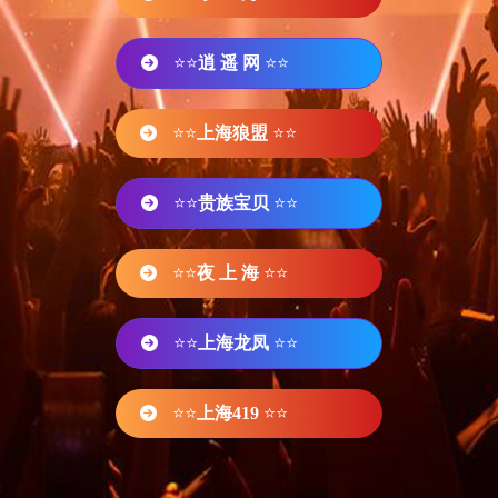
⭐⭐
逍 遥 网
⭐⭐
⭐⭐
上海狼盟
⭐⭐
⭐⭐
贵族宝贝
⭐⭐
⭐⭐
夜 上 海
⭐⭐
⭐⭐
上海龙凤
⭐⭐
⭐⭐
上海419
⭐⭐