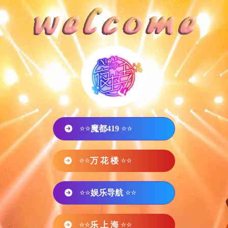
⭐⭐
魔都419
⭐⭐
⭐⭐
万 花 楼
⭐⭐
⭐⭐
娱乐导航
⭐⭐
⭐⭐
乐 上 海
⭐⭐