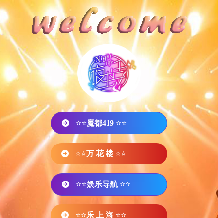
⭐⭐
魔都419
⭐⭐
⭐⭐
万 花 楼
⭐⭐
⭐⭐
娱乐导航
⭐⭐
⭐⭐
乐 上 海
⭐⭐