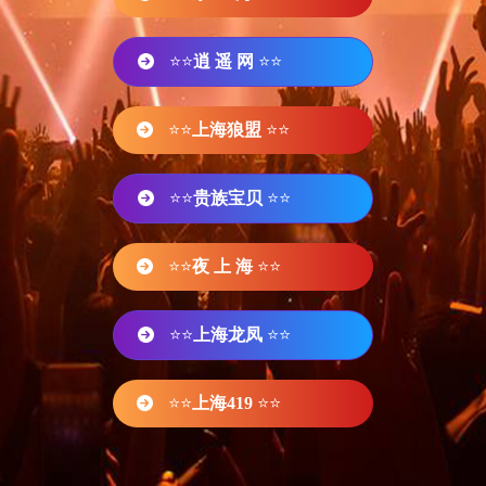
⭐⭐
逍 遥 网
⭐⭐
⭐⭐
上海狼盟
⭐⭐
⭐⭐
贵族宝贝
⭐⭐
⭐⭐
夜 上 海
⭐⭐
⭐⭐
上海龙凤
⭐⭐
⭐⭐
上海419
⭐⭐