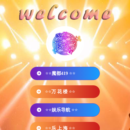
⭐⭐
魔都419
⭐⭐
⭐⭐
万 花 楼
⭐⭐
⭐⭐
娱乐导航
⭐⭐
⭐⭐
乐 上 海
⭐⭐