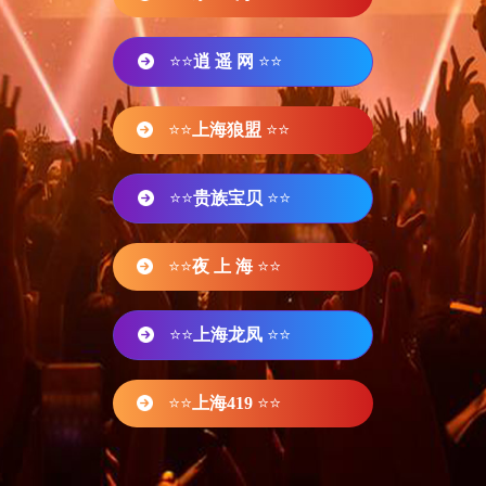
⭐⭐
逍 遥 网
⭐⭐
⭐⭐
上海狼盟
⭐⭐
⭐⭐
贵族宝贝
⭐⭐
⭐⭐
夜 上 海
⭐⭐
⭐⭐
上海龙凤
⭐⭐
⭐⭐
上海419
⭐⭐