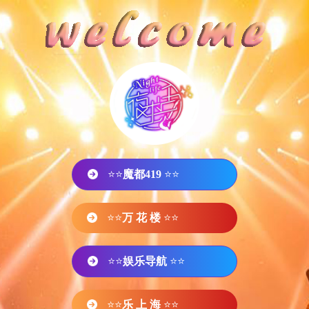
⭐⭐
魔都419
⭐⭐
⭐⭐
万 花 楼
⭐⭐
⭐⭐
娱乐导航
⭐⭐
⭐⭐
乐 上 海
⭐⭐