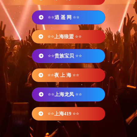
⭐⭐
逍 遥 网
⭐⭐
⭐⭐
上海狼盟
⭐⭐
⭐⭐
贵族宝贝
⭐⭐
⭐⭐
夜 上 海
⭐⭐
⭐⭐
上海龙凤
⭐⭐
⭐⭐
上海419
⭐⭐