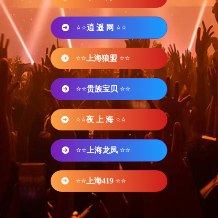
⭐⭐
逍 遥 网
⭐⭐
⭐⭐
上海狼盟
⭐⭐
⭐⭐
贵族宝贝
⭐⭐
⭐⭐
夜 上 海
⭐⭐
⭐⭐
上海龙凤
⭐⭐
⭐⭐
上海419
⭐⭐