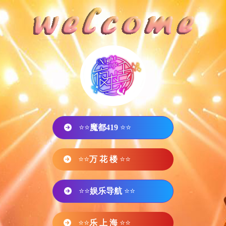
⭐⭐
魔都419
⭐⭐
⭐⭐
万 花 楼
⭐⭐
⭐⭐
娱乐导航
⭐⭐
⭐⭐
乐 上 海
⭐⭐