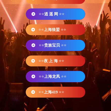
⭐⭐
逍 遥 网
⭐⭐
⭐⭐
上海狼盟
⭐⭐
⭐⭐
贵族宝贝
⭐⭐
⭐⭐
夜 上 海
⭐⭐
⭐⭐
上海龙凤
⭐⭐
⭐⭐
上海419
⭐⭐