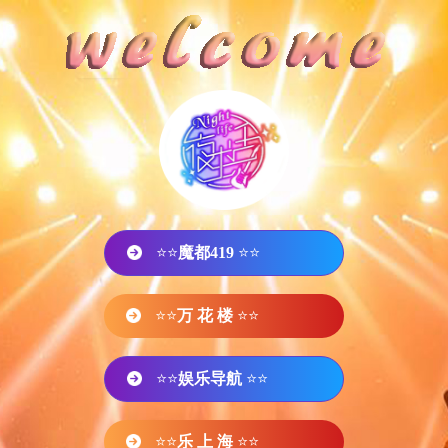
⭐⭐
魔都419
⭐⭐
⭐⭐
万 花 楼
⭐⭐
⭐⭐
娱乐导航
⭐⭐
⭐⭐
乐 上 海
⭐⭐