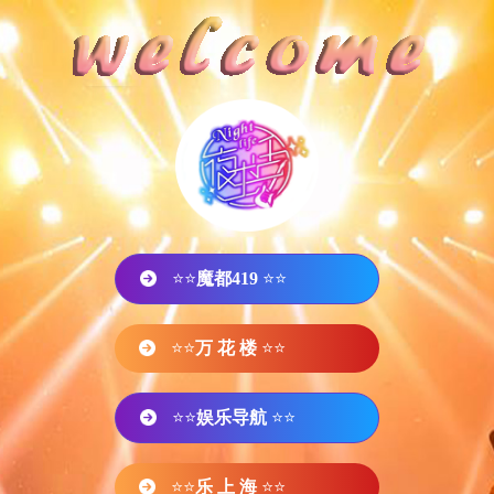
⭐⭐
魔都419
⭐⭐
⭐⭐
万 花 楼
⭐⭐
⭐⭐
娱乐导航
⭐⭐
⭐⭐
乐 上 海
⭐⭐