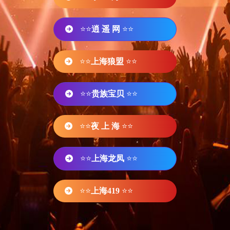
⭐⭐
逍 遥 网
⭐⭐
⭐⭐
上海狼盟
⭐⭐
⭐⭐
贵族宝贝
⭐⭐
⭐⭐
夜 上 海
⭐⭐
⭐⭐
上海龙凤
⭐⭐
⭐⭐
上海419
⭐⭐