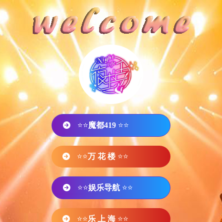
⭐⭐
魔都419
⭐⭐
⭐⭐
万 花 楼
⭐⭐
⭐⭐
娱乐导航
⭐⭐
⭐⭐
乐 上 海
⭐⭐