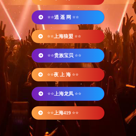
⭐⭐
逍 遥 网
⭐⭐
⭐⭐
上海狼盟
⭐⭐
⭐⭐
贵族宝贝
⭐⭐
⭐⭐
夜 上 海
⭐⭐
⭐⭐
上海龙凤
⭐⭐
⭐⭐
上海419
⭐⭐