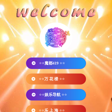
⭐⭐
魔都419
⭐⭐
⭐⭐
万 花 楼
⭐⭐
⭐⭐
娱乐导航
⭐⭐
⭐⭐
乐 上 海
⭐⭐