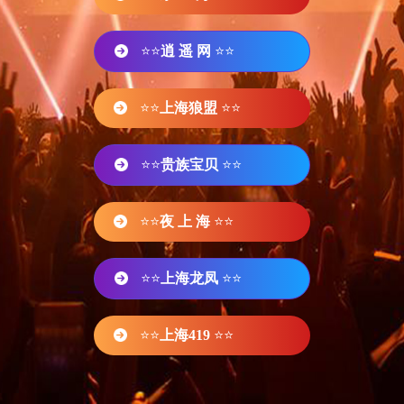
⭐⭐
逍 遥 网
⭐⭐
⭐⭐
上海狼盟
⭐⭐
⭐⭐
贵族宝贝
⭐⭐
⭐⭐
夜 上 海
⭐⭐
⭐⭐
上海龙凤
⭐⭐
⭐⭐
上海419
⭐⭐