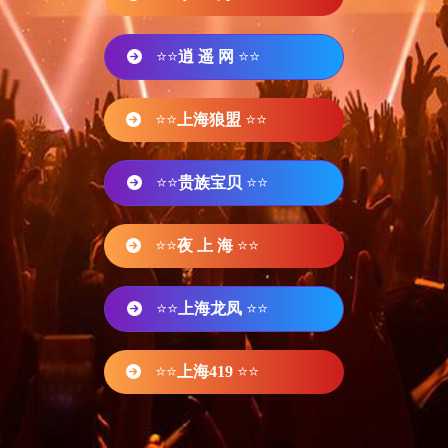
⭐⭐
逍 遥 网
⭐⭐
⭐⭐
上海狼盟
⭐⭐
⭐⭐
贵族宝贝
⭐⭐
⭐⭐
夜 上 海
⭐⭐
⭐⭐
上海龙凤
⭐⭐
⭐⭐
上海419
⭐⭐