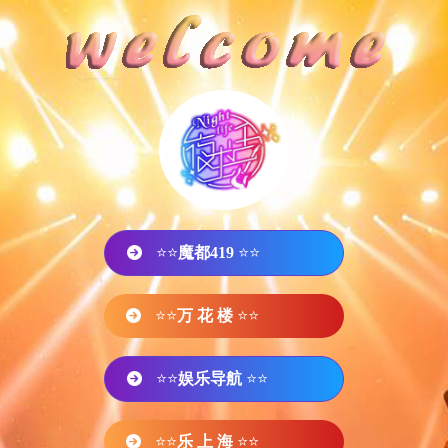
⭐⭐
魔都419
⭐⭐
⭐⭐
万 花 楼
⭐⭐
⭐⭐
娱乐导航
⭐⭐
⭐⭐
乐 上 海
⭐⭐