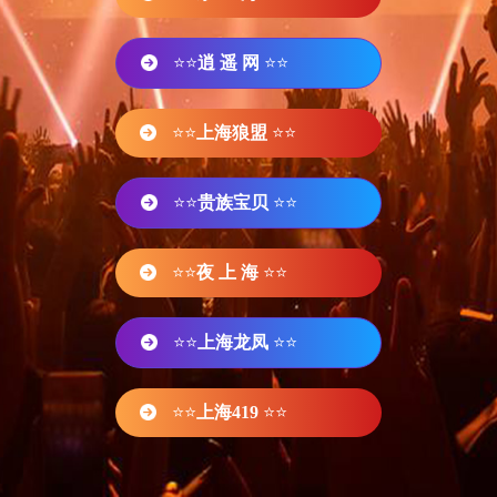
⭐⭐
逍 遥 网
⭐⭐
⭐⭐
上海狼盟
⭐⭐
⭐⭐
贵族宝贝
⭐⭐
⭐⭐
夜 上 海
⭐⭐
⭐⭐
上海龙凤
⭐⭐
⭐⭐
上海419
⭐⭐