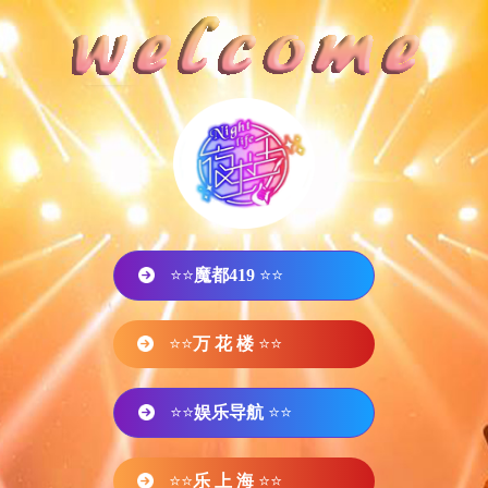
⭐⭐
魔都419
⭐⭐
⭐⭐
万 花 楼
⭐⭐
⭐⭐
娱乐导航
⭐⭐
⭐⭐
乐 上 海
⭐⭐