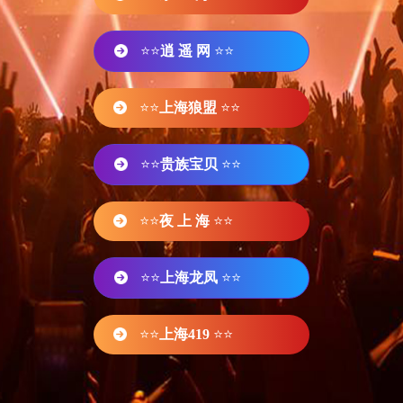
⭐⭐
逍 遥 网
⭐⭐
⭐⭐
上海狼盟
⭐⭐
⭐⭐
贵族宝贝
⭐⭐
⭐⭐
夜 上 海
⭐⭐
⭐⭐
上海龙凤
⭐⭐
⭐⭐
上海419
⭐⭐