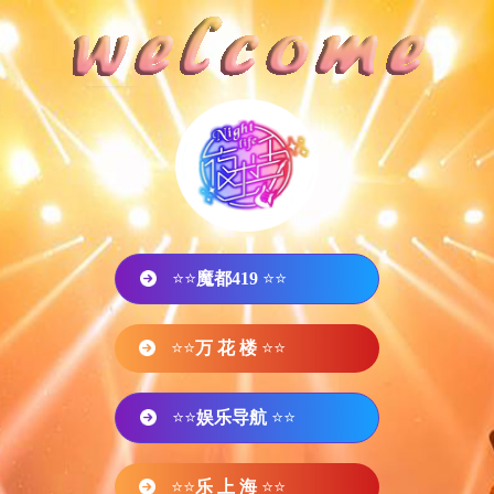
⭐⭐
魔都419
⭐⭐
⭐⭐
万 花 楼
⭐⭐
⭐⭐
娱乐导航
⭐⭐
⭐⭐
乐 上 海
⭐⭐