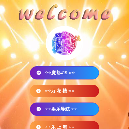
⭐⭐
魔都419
⭐⭐
⭐⭐
万 花 楼
⭐⭐
⭐⭐
娱乐导航
⭐⭐
⭐⭐
乐 上 海
⭐⭐