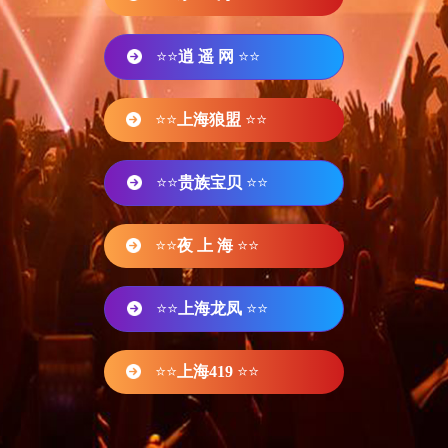
⭐⭐
逍 遥 网
⭐⭐
⭐⭐
上海狼盟
⭐⭐
⭐⭐
贵族宝贝
⭐⭐
⭐⭐
夜 上 海
⭐⭐
⭐⭐
上海龙凤
⭐⭐
⭐⭐
上海419
⭐⭐