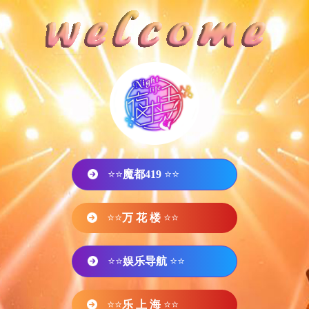
⭐⭐
魔都419
⭐⭐
⭐⭐
万 花 楼
⭐⭐
⭐⭐
娱乐导航
⭐⭐
⭐⭐
乐 上 海
⭐⭐