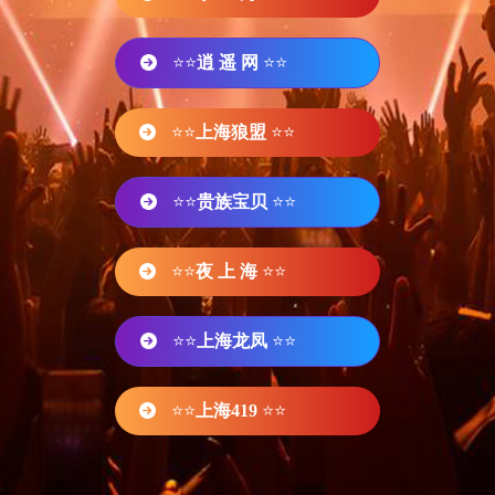
⭐⭐
逍 遥 网
⭐⭐
⭐⭐
上海狼盟
⭐⭐
⭐⭐
贵族宝贝
⭐⭐
⭐⭐
夜 上 海
⭐⭐
⭐⭐
上海龙凤
⭐⭐
⭐⭐
上海419
⭐⭐