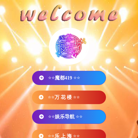
⭐⭐
魔都419
⭐⭐
⭐⭐
万 花 楼
⭐⭐
⭐⭐
娱乐导航
⭐⭐
⭐⭐
乐 上 海
⭐⭐