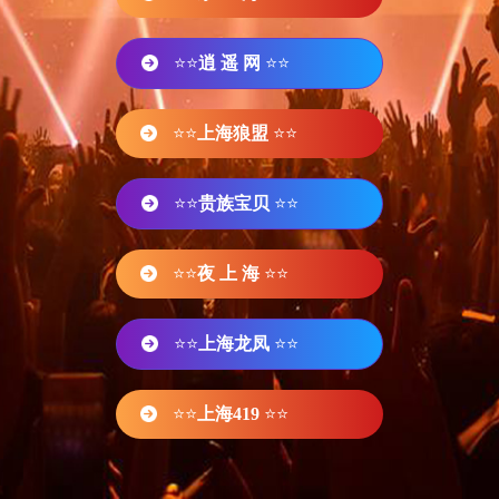
⭐⭐
逍 遥 网
⭐⭐
⭐⭐
上海狼盟
⭐⭐
⭐⭐
贵族宝贝
⭐⭐
⭐⭐
夜 上 海
⭐⭐
⭐⭐
上海龙凤
⭐⭐
⭐⭐
上海419
⭐⭐