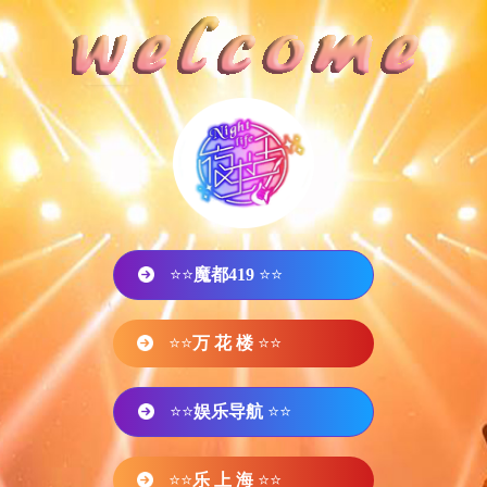
⭐⭐
魔都419
⭐⭐
⭐⭐
万 花 楼
⭐⭐
⭐⭐
娱乐导航
⭐⭐
⭐⭐
乐 上 海
⭐⭐