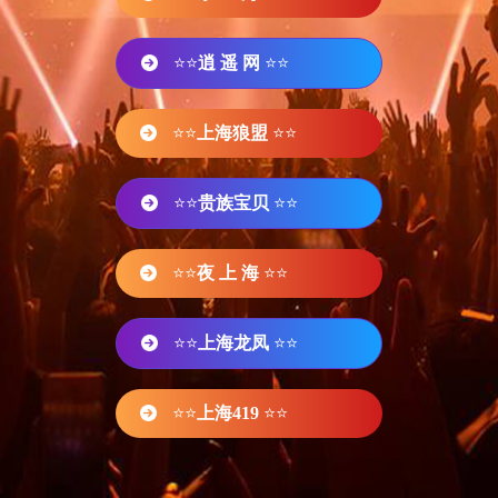
⭐⭐
逍 遥 网
⭐⭐
⭐⭐
上海狼盟
⭐⭐
⭐⭐
贵族宝贝
⭐⭐
⭐⭐
夜 上 海
⭐⭐
⭐⭐
上海龙凤
⭐⭐
⭐⭐
上海419
⭐⭐