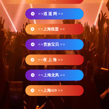
⭐⭐
逍 遥 网
⭐⭐
⭐⭐
上海狼盟
⭐⭐
⭐⭐
贵族宝贝
⭐⭐
⭐⭐
夜 上 海
⭐⭐
⭐⭐
上海龙凤
⭐⭐
⭐⭐
上海419
⭐⭐