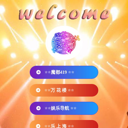
⭐⭐
魔都419
⭐⭐
⭐⭐
万 花 楼
⭐⭐
⭐⭐
娱乐导航
⭐⭐
⭐⭐
乐 上 海
⭐⭐