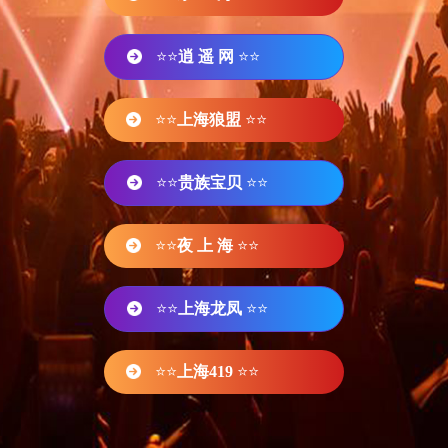
⭐⭐
逍 遥 网
⭐⭐
⭐⭐
上海狼盟
⭐⭐
⭐⭐
贵族宝贝
⭐⭐
⭐⭐
夜 上 海
⭐⭐
⭐⭐
上海龙凤
⭐⭐
⭐⭐
上海419
⭐⭐