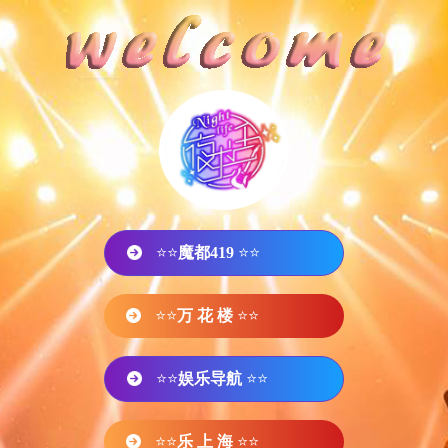
⭐⭐
魔都419
⭐⭐
⭐⭐
万 花 楼
⭐⭐
⭐⭐
娱乐导航
⭐⭐
⭐⭐
乐 上 海
⭐⭐