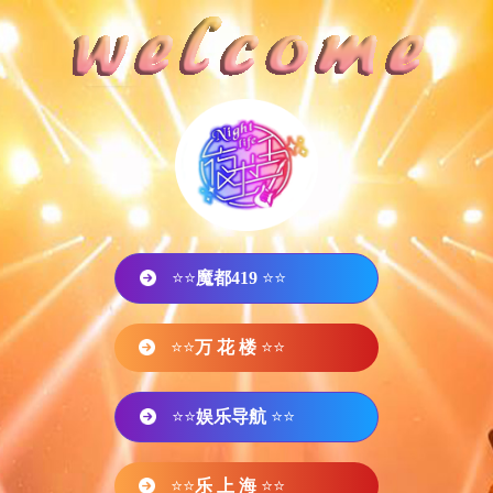
⭐⭐
魔都419
⭐⭐
⭐⭐
万 花 楼
⭐⭐
⭐⭐
娱乐导航
⭐⭐
⭐⭐
乐 上 海
⭐⭐