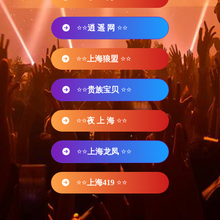
⭐⭐
逍 遥 网
⭐⭐
⭐⭐
上海狼盟
⭐⭐
⭐⭐
贵族宝贝
⭐⭐
⭐⭐
夜 上 海
⭐⭐
⭐⭐
上海龙凤
⭐⭐
⭐⭐
上海419
⭐⭐