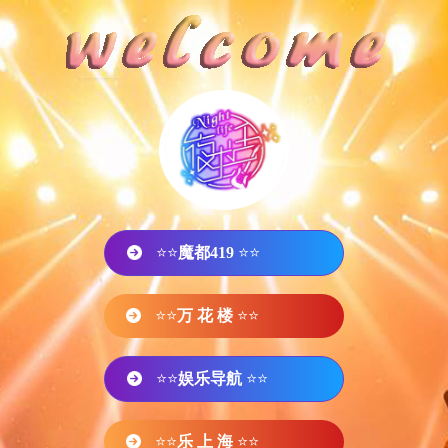
⭐⭐
魔都419
⭐⭐
⭐⭐
万 花 楼
⭐⭐
⭐⭐
娱乐导航
⭐⭐
⭐⭐
乐 上 海
⭐⭐