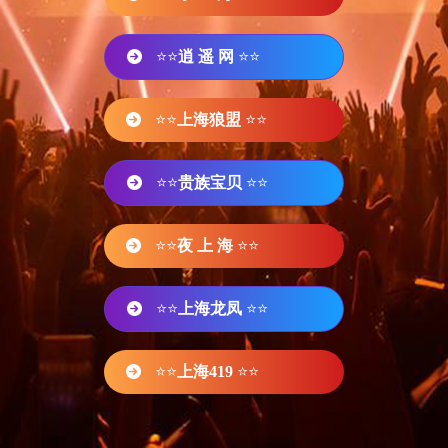
⭐⭐
逍 遥 网
⭐⭐
⭐⭐
上海狼盟
⭐⭐
⭐⭐
贵族宝贝
⭐⭐
⭐⭐
夜 上 海
⭐⭐
⭐⭐
上海龙凤
⭐⭐
⭐⭐
上海419
⭐⭐