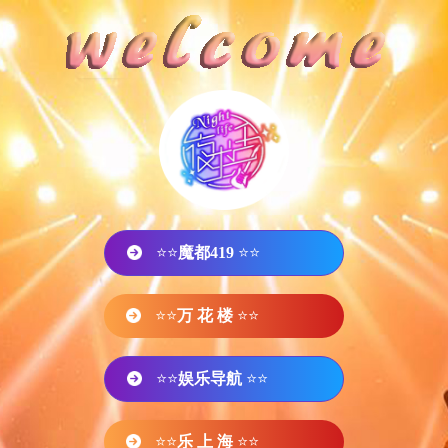
⭐⭐
魔都419
⭐⭐
⭐⭐
万 花 楼
⭐⭐
⭐⭐
娱乐导航
⭐⭐
⭐⭐
乐 上 海
⭐⭐