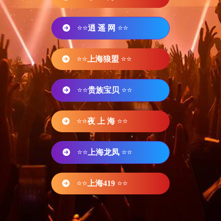
⭐⭐
逍 遥 网
⭐⭐
⭐⭐
上海狼盟
⭐⭐
⭐⭐
贵族宝贝
⭐⭐
⭐⭐
夜 上 海
⭐⭐
⭐⭐
上海龙凤
⭐⭐
⭐⭐
上海419
⭐⭐