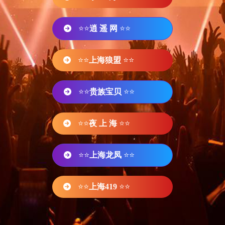
⭐⭐
逍 遥 网
⭐⭐
⭐⭐
上海狼盟
⭐⭐
⭐⭐
贵族宝贝
⭐⭐
⭐⭐
夜 上 海
⭐⭐
⭐⭐
上海龙凤
⭐⭐
⭐⭐
上海419
⭐⭐