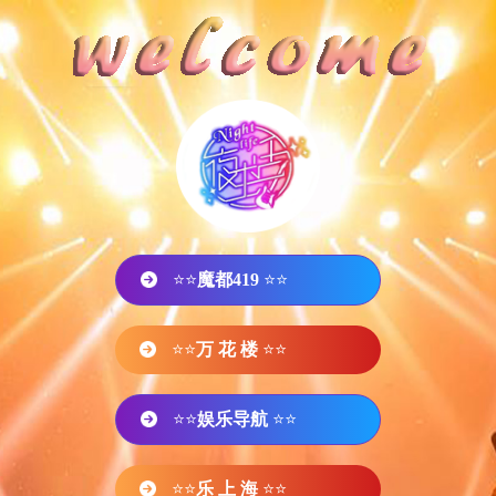
⭐⭐
魔都419
⭐⭐
⭐⭐
万 花 楼
⭐⭐
⭐⭐
娱乐导航
⭐⭐
⭐⭐
乐 上 海
⭐⭐