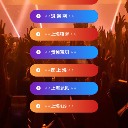
⭐⭐
逍 遥 网
⭐⭐
⭐⭐
上海狼盟
⭐⭐
⭐⭐
贵族宝贝
⭐⭐
⭐⭐
夜 上 海
⭐⭐
⭐⭐
上海龙凤
⭐⭐
⭐⭐
上海419
⭐⭐