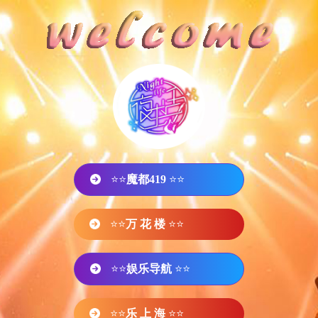
⭐⭐
魔都419
⭐⭐
⭐⭐
万 花 楼
⭐⭐
⭐⭐
娱乐导航
⭐⭐
⭐⭐
乐 上 海
⭐⭐