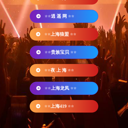
⭐⭐
逍 遥 网
⭐⭐
⭐⭐
上海狼盟
⭐⭐
⭐⭐
贵族宝贝
⭐⭐
⭐⭐
夜 上 海
⭐⭐
⭐⭐
上海龙凤
⭐⭐
⭐⭐
上海419
⭐⭐