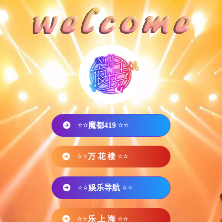
⭐⭐
魔都419
⭐⭐
⭐⭐
万 花 楼
⭐⭐
⭐⭐
娱乐导航
⭐⭐
⭐⭐
乐 上 海
⭐⭐