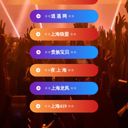
⭐⭐
逍 遥 网
⭐⭐
⭐⭐
上海狼盟
⭐⭐
⭐⭐
贵族宝贝
⭐⭐
⭐⭐
夜 上 海
⭐⭐
⭐⭐
上海龙凤
⭐⭐
⭐⭐
上海419
⭐⭐