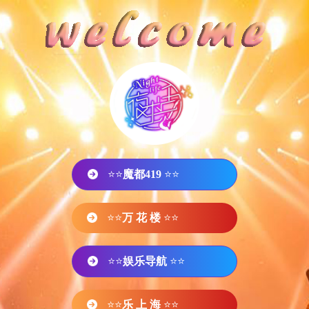
⭐⭐
魔都419
⭐⭐
⭐⭐
万 花 楼
⭐⭐
⭐⭐
娱乐导航
⭐⭐
⭐⭐
乐 上 海
⭐⭐