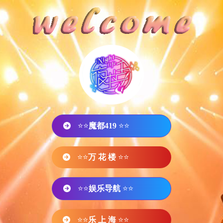
⭐⭐
魔都419
⭐⭐
⭐⭐
万 花 楼
⭐⭐
⭐⭐
娱乐导航
⭐⭐
⭐⭐
乐 上 海
⭐⭐