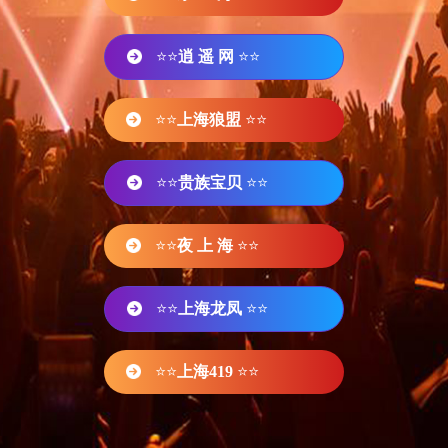
⭐⭐
逍 遥 网
⭐⭐
⭐⭐
上海狼盟
⭐⭐
⭐⭐
贵族宝贝
⭐⭐
⭐⭐
夜 上 海
⭐⭐
⭐⭐
上海龙凤
⭐⭐
⭐⭐
上海419
⭐⭐