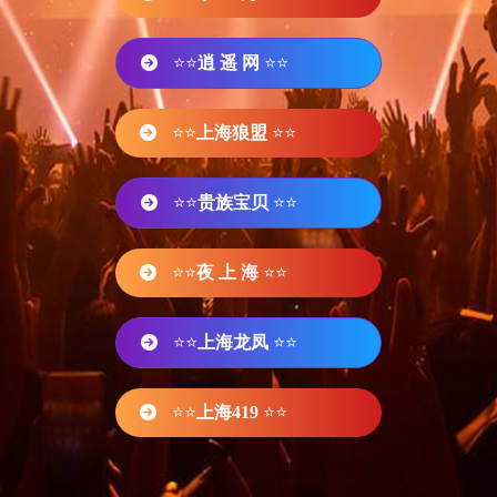
⭐⭐
逍 遥 网
⭐⭐
⭐⭐
上海狼盟
⭐⭐
⭐⭐
贵族宝贝
⭐⭐
⭐⭐
夜 上 海
⭐⭐
⭐⭐
上海龙凤
⭐⭐
⭐⭐
上海419
⭐⭐