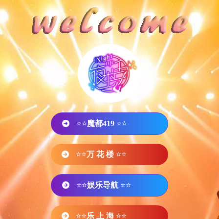
⭐⭐
魔都419
⭐⭐
⭐⭐
万 花 楼
⭐⭐
⭐⭐
娱乐导航
⭐⭐
⭐⭐
乐 上 海
⭐⭐