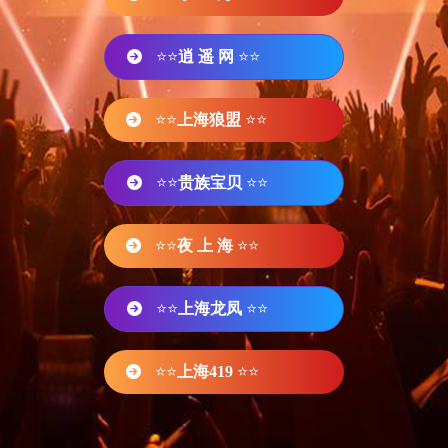
⭐⭐
逍 遥 网
⭐⭐
⭐⭐
上海狼盟
⭐⭐
⭐⭐
贵族宝贝
⭐⭐
⭐⭐
夜 上 海
⭐⭐
⭐⭐
上海龙凤
⭐⭐
⭐⭐
上海419
⭐⭐