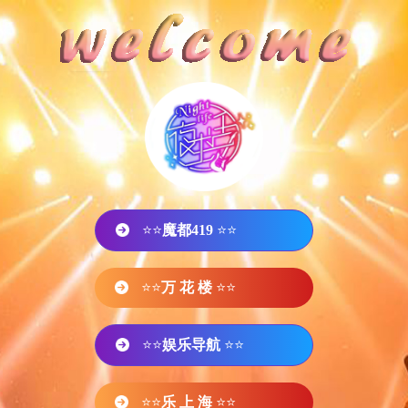
⭐⭐
魔都419
⭐⭐
⭐⭐
万 花 楼
⭐⭐
⭐⭐
娱乐导航
⭐⭐
⭐⭐
乐 上 海
⭐⭐