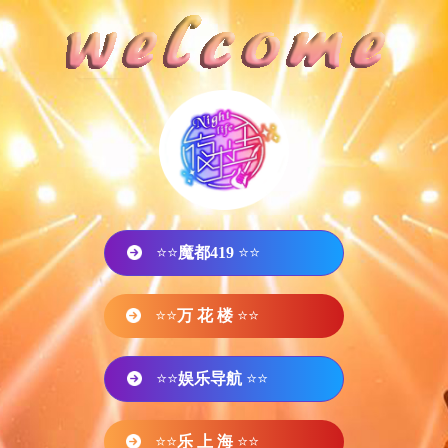
⭐⭐
魔都419
⭐⭐
⭐⭐
万 花 楼
⭐⭐
⭐⭐
娱乐导航
⭐⭐
⭐⭐
乐 上 海
⭐⭐