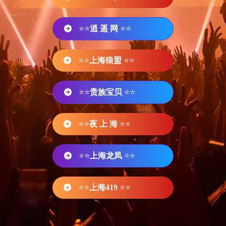
⭐⭐
逍 遥 网
⭐⭐
⭐⭐
上海狼盟
⭐⭐
⭐⭐
贵族宝贝
⭐⭐
⭐⭐
夜 上 海
⭐⭐
⭐⭐
上海龙凤
⭐⭐
⭐⭐
上海419
⭐⭐