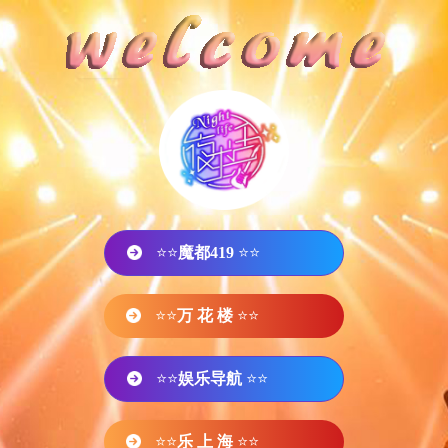
⭐⭐
魔都419
⭐⭐
⭐⭐
万 花 楼
⭐⭐
⭐⭐
娱乐导航
⭐⭐
⭐⭐
乐 上 海
⭐⭐