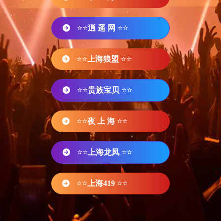
⭐⭐
逍 遥 网
⭐⭐
⭐⭐
上海狼盟
⭐⭐
⭐⭐
贵族宝贝
⭐⭐
⭐⭐
夜 上 海
⭐⭐
⭐⭐
上海龙凤
⭐⭐
⭐⭐
上海419
⭐⭐