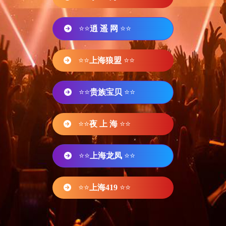
⭐⭐
逍 遥 网
⭐⭐
⭐⭐
上海狼盟
⭐⭐
⭐⭐
贵族宝贝
⭐⭐
⭐⭐
夜 上 海
⭐⭐
⭐⭐
上海龙凤
⭐⭐
⭐⭐
上海419
⭐⭐