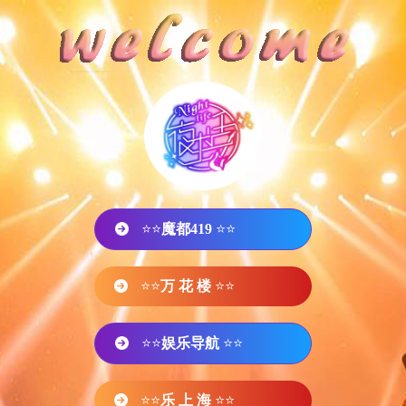
⭐⭐
魔都419
⭐⭐
⭐⭐
万 花 楼
⭐⭐
⭐⭐
娱乐导航
⭐⭐
⭐⭐
乐 上 海
⭐⭐