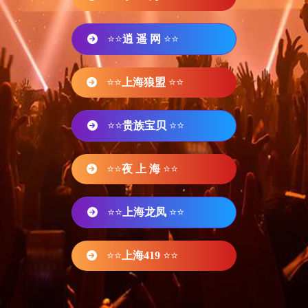
⭐⭐
逍 遥 网
⭐⭐
⭐⭐
上海狼盟
⭐⭐
⭐⭐
贵族宝贝
⭐⭐
⭐⭐
夜 上 海
⭐⭐
⭐⭐
上海龙凤
⭐⭐
⭐⭐
上海419
⭐⭐