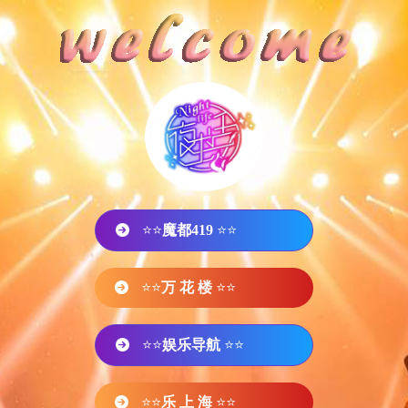
⭐⭐
魔都419
⭐⭐
⭐⭐
万 花 楼
⭐⭐
⭐⭐
娱乐导航
⭐⭐
⭐⭐
乐 上 海
⭐⭐