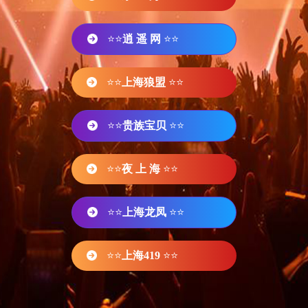
⭐⭐
逍 遥 网
⭐⭐
⭐⭐
上海狼盟
⭐⭐
⭐⭐
贵族宝贝
⭐⭐
⭐⭐
夜 上 海
⭐⭐
⭐⭐
上海龙凤
⭐⭐
⭐⭐
上海419
⭐⭐