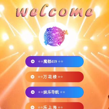
⭐⭐
魔都419
⭐⭐
⭐⭐
万 花 楼
⭐⭐
⭐⭐
娱乐导航
⭐⭐
⭐⭐
乐 上 海
⭐⭐