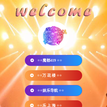
⭐⭐
魔都419
⭐⭐
⭐⭐
万 花 楼
⭐⭐
⭐⭐
娱乐导航
⭐⭐
⭐⭐
乐 上 海
⭐⭐