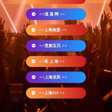
⭐⭐
逍 遥 网
⭐⭐
⭐⭐
上海狼盟
⭐⭐
⭐⭐
贵族宝贝
⭐⭐
⭐⭐
夜 上 海
⭐⭐
⭐⭐
上海龙凤
⭐⭐
⭐⭐
上海419
⭐⭐