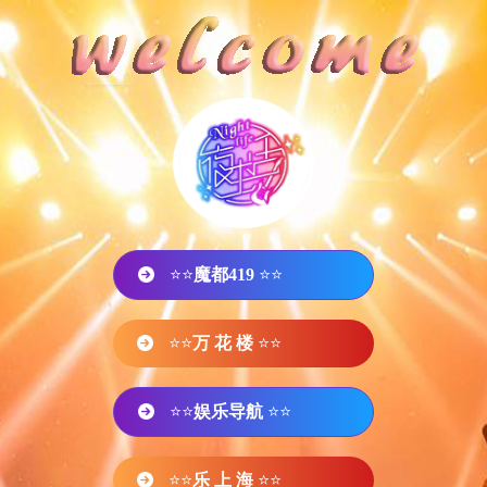
⭐⭐
魔都419
⭐⭐
⭐⭐
万 花 楼
⭐⭐
⭐⭐
娱乐导航
⭐⭐
⭐⭐
乐 上 海
⭐⭐