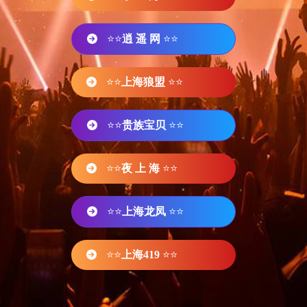
⭐⭐
逍 遥 网
⭐⭐
⭐⭐
上海狼盟
⭐⭐
⭐⭐
贵族宝贝
⭐⭐
⭐⭐
夜 上 海
⭐⭐
⭐⭐
上海龙凤
⭐⭐
⭐⭐
上海419
⭐⭐