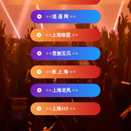
⭐⭐
逍 遥 网
⭐⭐
⭐⭐
上海狼盟
⭐⭐
⭐⭐
贵族宝贝
⭐⭐
⭐⭐
夜 上 海
⭐⭐
⭐⭐
上海龙凤
⭐⭐
⭐⭐
上海419
⭐⭐