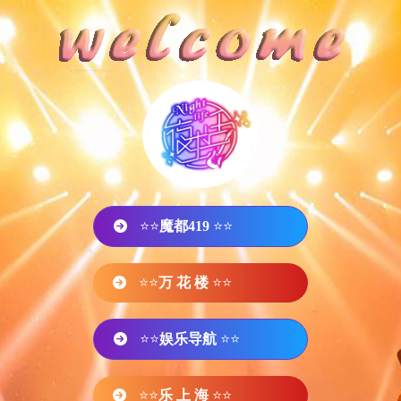
⭐⭐
魔都419
⭐⭐
⭐⭐
万 花 楼
⭐⭐
⭐⭐
娱乐导航
⭐⭐
⭐⭐
乐 上 海
⭐⭐