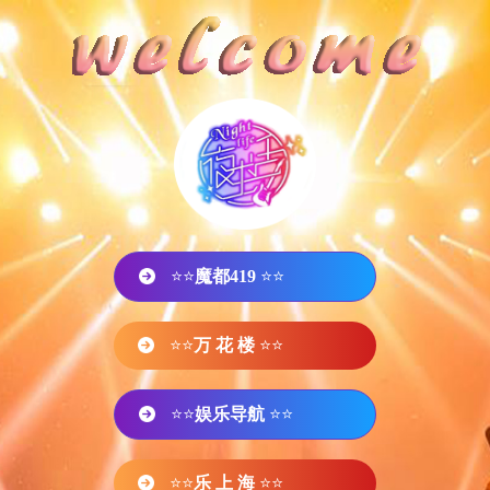
⭐⭐
魔都419
⭐⭐
⭐⭐
万 花 楼
⭐⭐
⭐⭐
娱乐导航
⭐⭐
⭐⭐
乐 上 海
⭐⭐