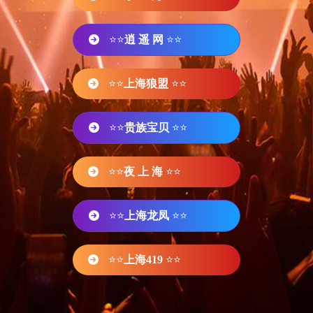
⭐⭐
逍 遥 网
⭐⭐
⭐⭐
上海狼盟
⭐⭐
⭐⭐
贵族宝贝
⭐⭐
⭐⭐
夜 上 海
⭐⭐
⭐⭐
上海龙凤
⭐⭐
⭐⭐
上海419
⭐⭐