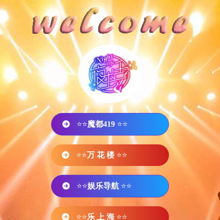
⭐⭐
魔都419
⭐⭐
⭐⭐
万 花 楼
⭐⭐
⭐⭐
娱乐导航
⭐⭐
⭐⭐
乐 上 海
⭐⭐