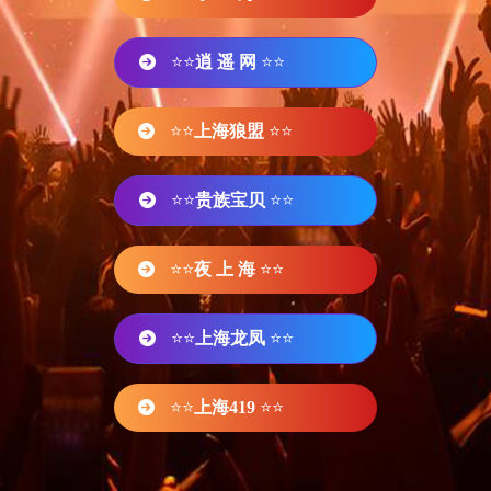
⭐⭐
逍 遥 网
⭐⭐
⭐⭐
上海狼盟
⭐⭐
⭐⭐
贵族宝贝
⭐⭐
⭐⭐
夜 上 海
⭐⭐
⭐⭐
上海龙凤
⭐⭐
⭐⭐
上海419
⭐⭐