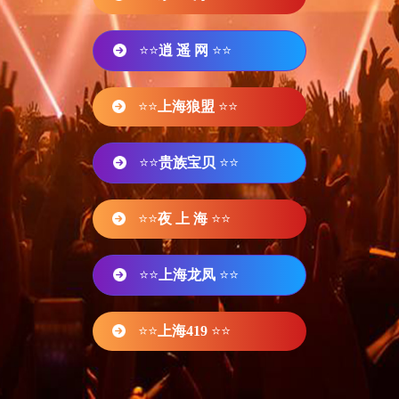
⭐⭐
逍 遥 网
⭐⭐
⭐⭐
上海狼盟
⭐⭐
⭐⭐
贵族宝贝
⭐⭐
⭐⭐
夜 上 海
⭐⭐
⭐⭐
上海龙凤
⭐⭐
⭐⭐
上海419
⭐⭐