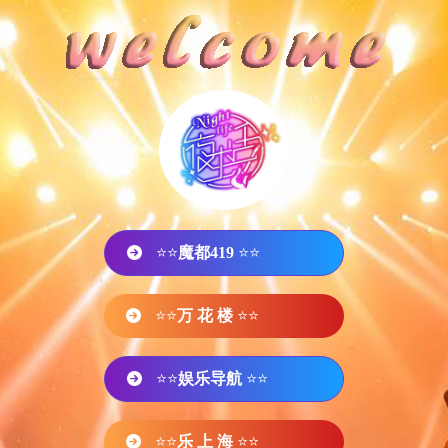
⭐⭐
魔都419
⭐⭐
⭐⭐
万 花 楼
⭐⭐
⭐⭐
娱乐导航
⭐⭐
⭐⭐
乐 上 海
⭐⭐