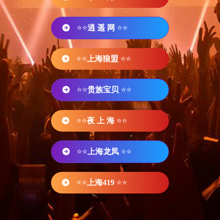
⭐⭐
逍 遥 网
⭐⭐
⭐⭐
上海狼盟
⭐⭐
⭐⭐
贵族宝贝
⭐⭐
⭐⭐
夜 上 海
⭐⭐
⭐⭐
上海龙凤
⭐⭐
⭐⭐
上海419
⭐⭐