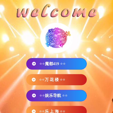
⭐⭐
魔都419
⭐⭐
⭐⭐
万 花 楼
⭐⭐
⭐⭐
娱乐导航
⭐⭐
⭐⭐
乐 上 海
⭐⭐